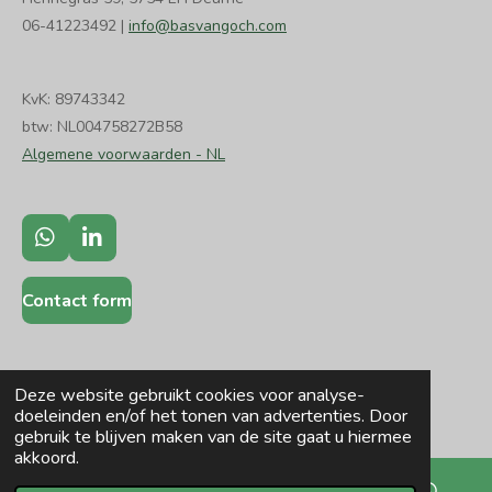
06-41223492 |
info@basvangoch.com
KvK: 89743342
btw: NL004758272B58
Algemene voorwaarden - NL
W
L
h
i
a
n
Contact form
t
k
s
e
A
d
p
I
p
n
Deze website gebruikt cookies voor analyse-
doeleinden en/of het tonen van advertenties. Door
gebruik te blijven maken van de site gaat u hiermee
akkoord.
© 2023 Basvangoch.com